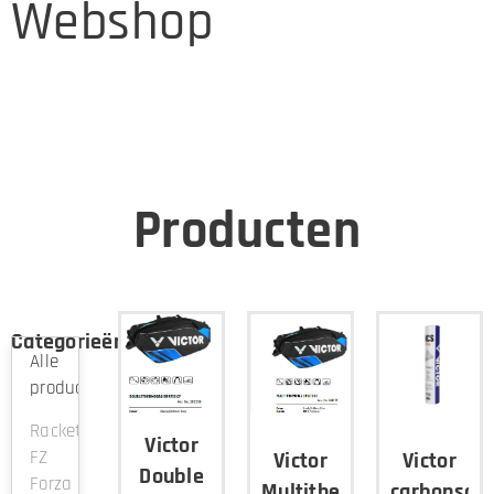
Webshop
Producten
Categorieën
Alle
producten
Rackets
Victor
FZ
Victor
Victor
Double
Forza
Multithermobag
carbonsoni