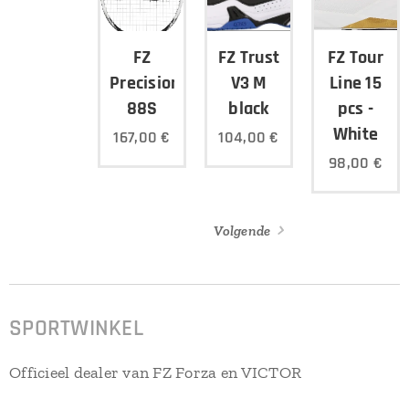
FZ
FZ Trust
FZ Tour
Precision
V3 M
Line 15
88S
black
pcs -
White
167,00
€
104,00
€
98,00
€
Volgende
SPORTWINKEL
Officieel dealer van FZ Forza en VICTOR