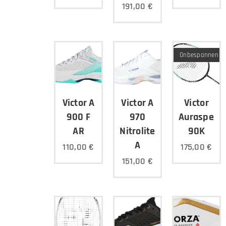
191,00
€
Onbespannen
Victor A
Victor A
Victor
900 F
970
Auraspeed
AR
Nitrolite
90K
A
110,00
€
175,00
€
151,00
€