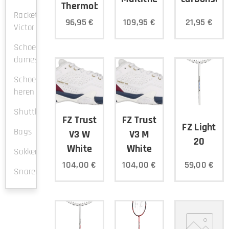
Thermobag
Rackets
96,95
€
109,95
€
21,95
€
Victor
Schoenen
dames
Schoenen
heren
Shuttles
FZ Trust
FZ Trust
FZ Light
Bags
V3 W
V3 M
20
White
White
Sokken
104,00
€
104,00
€
59,00
€
Snaren